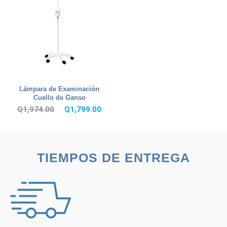
Lámpara de Examinación
Cuello de Ganso
El
El
Q
1,974.00
Q
1,799.00
precio
precio
original
actual
era:
es:
TIEMPOS DE ENTREGA
Q1,974.00.
Q1,799.00.