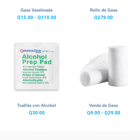
Gasa Vaselinada
Rollo de Gasa
Rango
Q
15.00
-
Q
110.00
Q
279.00
de
precios:
desde
Q15.00
hasta
Q110.00
Toallita con Alcohol
Venda de Gasa
Rango
Q
30.00
Q
9.00
-
Q
29.00
de
precios:
desde