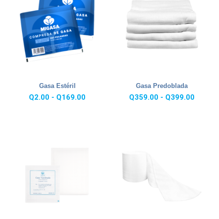
Gasa Estéril
Gasa Predoblada
Rango
Rango
Q
2.00
-
Q
169.00
Q
359.00
-
Q
399.00
de
de
precios:
precios
desde
desde
Q2.00
Q359.
hasta
hasta
Q169.00
Q399.