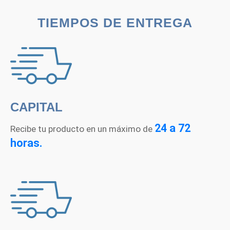
era:
es:
TIEMPOS DE ENTREGA
Q1,599.00.
Q1,3
CAPITAL
24 a 72
Recibe tu producto en un máximo de
horas.