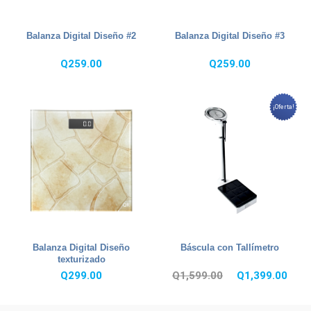
Balanza Digital Diseño #2
Balanza Digital Diseño #3
Q
259.00
Q
259.00
¡Oferta!
Balanza Digital Diseño
Báscula con Tallímetro
texturizado
El
El
Q
299.00
Q
1,599.00
Q
1,399.00
precio
prec
original
actu