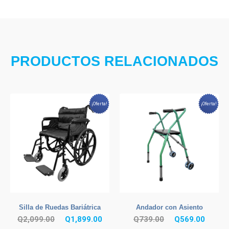
PRODUCTOS RELACIONADOS
¡Oferta!
¡Oferta!
Silla de Ruedas Bariátrica
Andador con Asiento
El
El
El
El
Q
2,099.00
Q
1,899.00
Q
739.00
Q
569.00