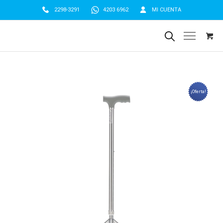
2298-3291
4203 6962
MI CUENTA
¡Oferta!