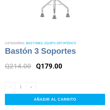
CATEGORÍAS:
BASTONES
,
EQUIPO ORTOPÉDICO
Bastón 3 Soportes
El
El
Q
214.00
Q
179.00
precio
precio
original
actual
era:
es:
Q214.00.
Q179.00.
AÑADIR AL CARRITO