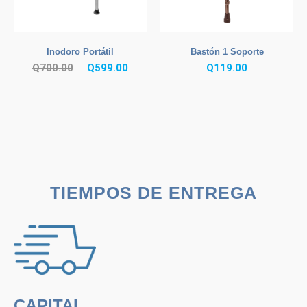
Inodoro Portátil
Bastón 1 Soporte
El
El
Q
700.00
Q
599.00
Q
119.00
precio
precio
original
actual
era:
es:
Q700.00.
Q599.00.
TIEMPOS DE ENTREGA
CAPITAL