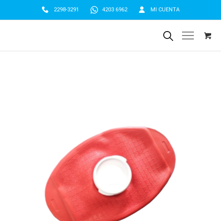
2298-3291
4203 6962
MI CUENTA