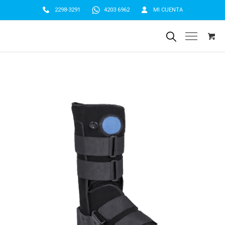
2298-3291
4203 6962
MI CUENTA