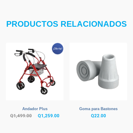
PRODUCTOS RELACIONADOS
¡Oferta!
Andador Plus
Goma para Bastones
El
El
Q
1,499.00
Q
1,259.00
Q
22.00
precio
precio
original
actual