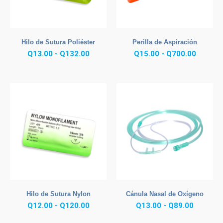
Hilo de Sutura Poliéster
Perilla de Aspiración
Rango
Rango
Q
13.00
-
Q
132.00
Q
15.00
-
Q
700.00
de
de
precios:
precios
desde
desde
Q13.00
Q15.00
hasta
hasta
Q132.00
Q700.0
Hilo de Sutura Nylon
Cánula Nasal de Oxígeno
Rango
Rango
Q
12.00
-
Q
120.00
Q
13.00
-
Q
89.00
de
de