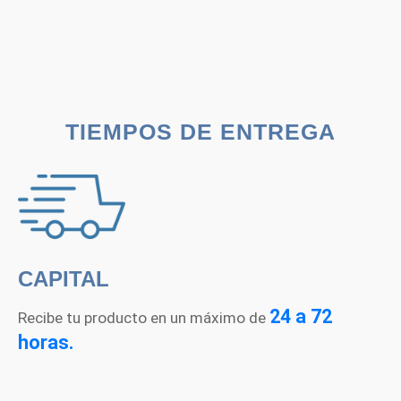
precios:
precios:
desde
desde
Q12.00
Q13.00
hasta
hasta
Q120.00
Q89.00
TIEMPOS DE ENTREGA
CAPITAL
24 a 72
Recibe tu producto en un máximo de
horas.