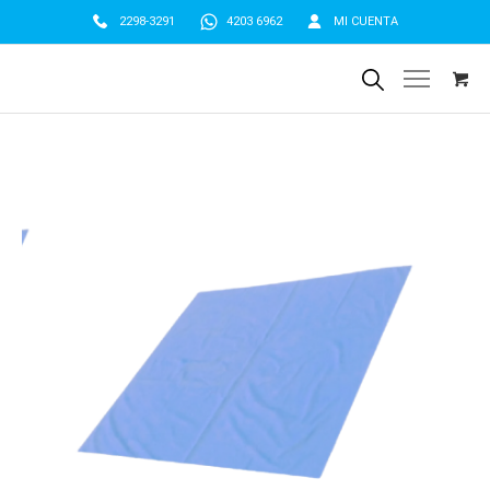
2298-3291
4203 6962
MI CUENTA