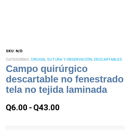
SKU:
N/D
CATEGORÍAS:
CIRUGÍA, SUTURA Y OBSERVACIÓN
,
DESCARTABLES
Campo quirúrgico
descartable no fenestrado
tela no tejida laminada
Rango
Q
6.00
-
Q
43.00
de
precios:
desde