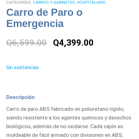
CATEGORÍAS:
CARROS Y GABINETES
,
HOSPITALARIO
Carro de Paro o
Emergencia
El
El
Q
6,599.00
Q
4,399.00
precio
precio
original
actual
era:
es:
Sin existencias
Q6,599.00.
Q4,399.00.
Descripción
Carro de paro ABS fabricado en poliuretano rígido,
siendo resistente a los agentes químicos y desechos
biológicos, además de no oxidarse. Cada cajón es
moldeable de fácil armado con divisiones en ABS,