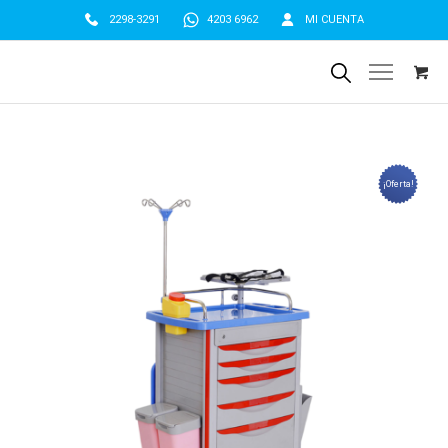
2298-3291
4203 6962
MI CUENTA
¡Oferta!