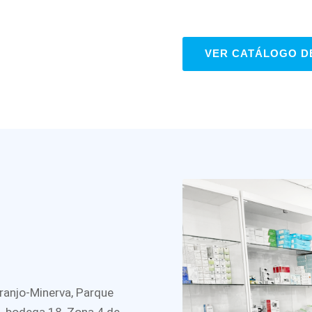
VER CATÁLOGO D
ranjo-Minerva, Parque
3, bodega 18, Zona 4 de