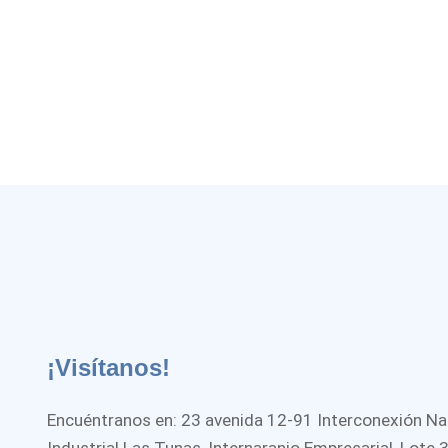
¡Visítanos!
Encuéntranos en: 23 avenida 12-91 Interconexión Na
Industrial Las Tunas, Internaranjo Empresarial, Lote 