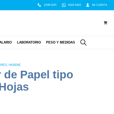
2298-3291
4203 6962
MI CUENTA
ALARIO
LABORATORIO
PESO Y MEDIDAS
ORES
,
HIGIENE
 de Papel tipo
 Hojas