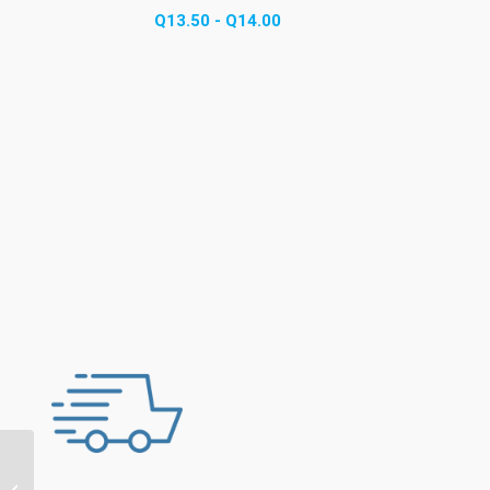
Rango
Q
13.50
-
Q
14.00
de
precios:
desde
Q13.50
hasta
Q14.00
Dispensador de Papel