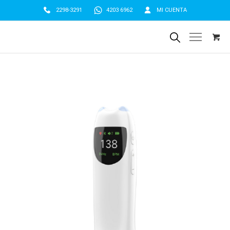
2298-3291
4203 6962
MI CUENTA