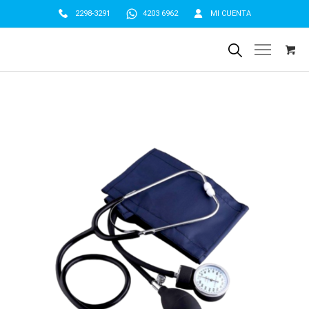
2298-3291
4203 6962
MI CUENTA