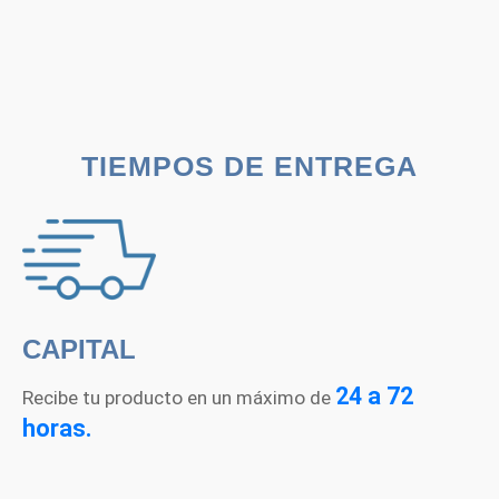
original
actual
era:
es:
Q1,299.00.
Q999.00.
TIEMPOS DE ENTREGA
CAPITAL
24 a 72
Recibe tu producto en un máximo de
horas.