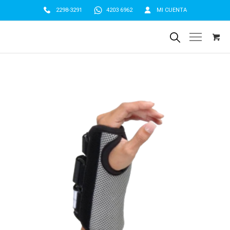
2298-3291
4203 6962
MI CUENTA