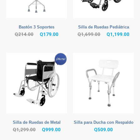
Bastón 3 Soportes
Silla de Ruedas Pediátrica
El
El
El
El
Q
214.00
Q
179.00
Q
1,699.00
Q
1,199.00
precio
precio
precio
prec
original
actual
original
actu
era:
es:
era:
es:
¡Oferta!
Q214.00.
Q179.00.
Q1,699.00.
Q1,1
Silla de Ruedas de Metal
Silla para Ducha con Respaldo
El
El
Q
1,299.00
Q
999.00
Q
509.00
precio
precio