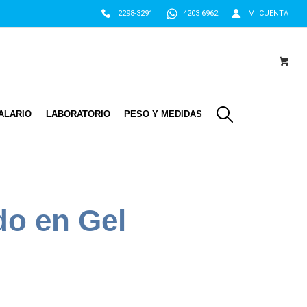
2298-3291
4203 6962
MI CUENTA
ALARIO
LABORATORIO
PESO Y MEDIDAS
do en Gel