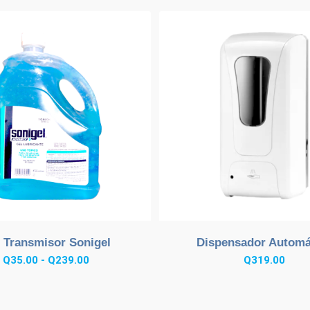
 Transmisor Sonigel
Dispensador Automá
Rango
Q
35.00
-
Q
239.00
Q
319.00
de
precios:
desde