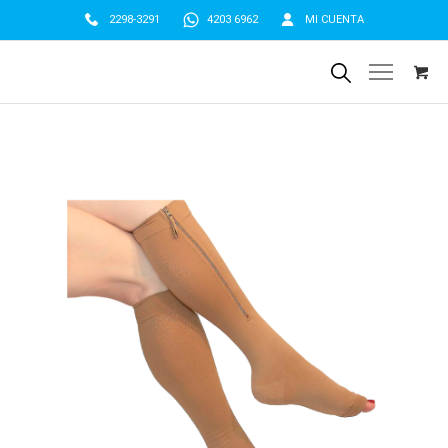
2298-3291
4203 6962
MI CUENTA