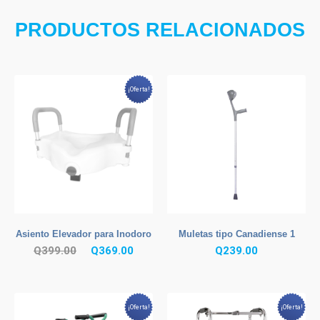
PRODUCTOS RELACIONADOS
¡Oferta!
Asiento Elevador para Inodoro
Muletas tipo Canadiense 1
El
El
Q
399.00
Q
369.00
Q
239.00
precio
precio
original
actual
era:
es:
¡Oferta!
¡Oferta!
Q399.00.
Q369.00.