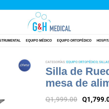
NSTRUMENTAL
EQUIPO MÉDICO
EQUIPO ORTOPÉDICO
HOSPIT
CATEGORÍAS:
EQUIPO ORTOPÉDICO
,
SILLA
¡Oferta!
Silla de Rue
mesa de ali
El
Q
1,999.00
Q
1,799.
precio