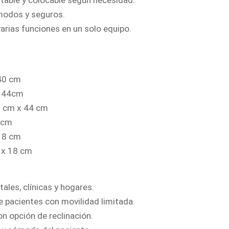
able y colocable según necesidad.
modos y seguros.
arias funciones en un solo equipo.
40 cm
x 44cm
0 cm x 44 cm
0 cm
 18 cm
 x 18 cm
ales, clínicas y hogares.
e pacientes con movilidad limitada.
n opción de reclinación.