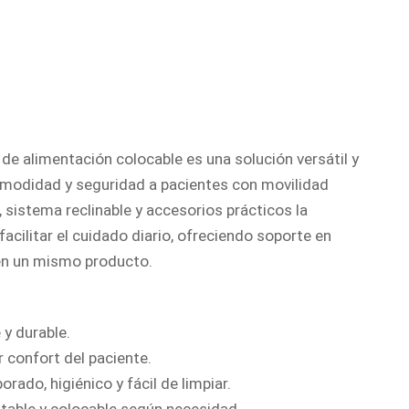
actual
es:
.
Q1,799.00.
 de alimentación colocable es una solución versátil y
omodidad y seguridad a pacientes con movilidad
, sistema reclinable y accesorios prácticos la
facilitar el cuidado diario, ofreciendo soporte en
 en un mismo producto.
 y durable.
 confort del paciente.
rado, higiénico y fácil de limpiar.