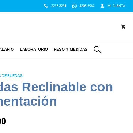
2298-3291
4203 6962
MI CUENTA
ALARIO
LABORATORIO
PESO Y MEDIDAS
S DE RUEDAS
das Reclinable con
mentación
El
00
precio