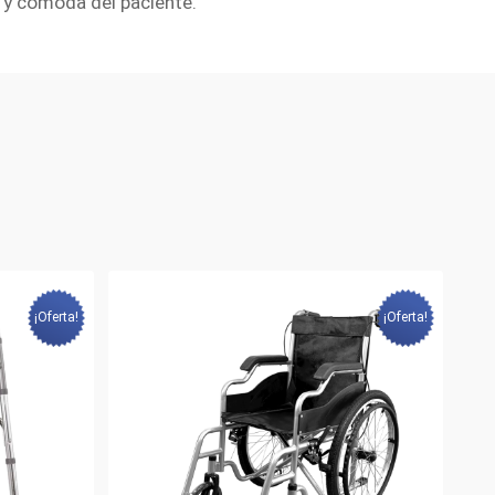
a y cómoda del paciente.
¡Oferta!
¡Oferta!