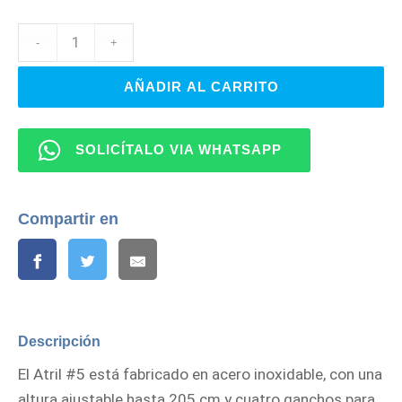
original
actual
era:
es:
Q489.00.
Q399.00.
AÑADIR AL CARRITO
SOLICÍTALO VIA WHATSAPP
Compartir en
Descripción
El Atril #5 está fabricado en acero inoxidable, con una
altura ajustable hasta 205 cm y cuatro ganchos para