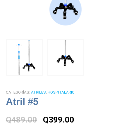
CATEGORÍAS:
ATRILES
,
HOSPITALARIO
Atril #5
El
El
Q
489.00
Q
399.00
precio
precio