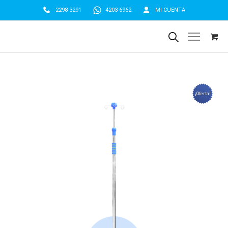
2298-3291
4203 6962
MI CUENTA
¡Oferta!