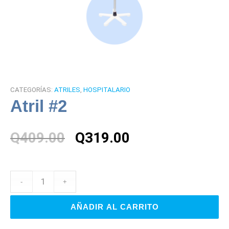
CATEGORÍAS:
ATRILES
,
HOSPITALARIO
Atril #2
El
El
Q
409.00
Q
319.00
precio
precio
original
actual
era:
es:
Q409.00.
Q319.00.
AÑADIR AL CARRITO