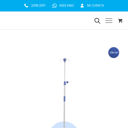
2298-3291
4203 6962
MI CUENTA
¡Oferta!