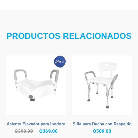
PRODUCTOS RELACIONADOS
¡Oferta!
Asiento Elevador para Inodoro
Silla para Ducha con Respaldo
El
El
Q
399.00
Q
369.00
Q
509.00
precio
precio