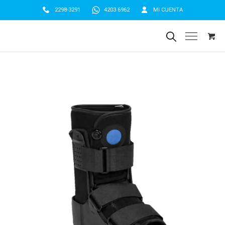
2298-3291
4203 6962
MI CUENTA