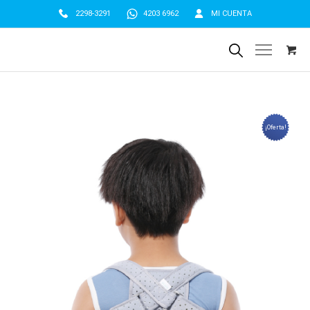
2298-3291
4203 6962
MI CUENTA
¡Oferta!