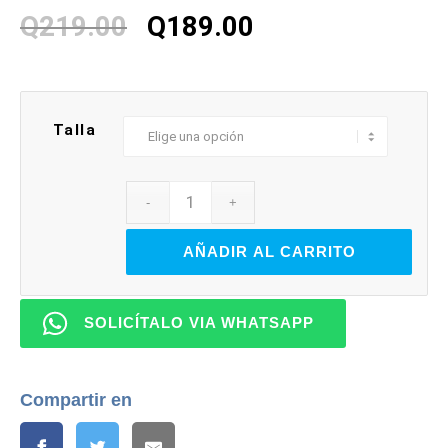
El
El
Q
219.00
Q
189.00
precio
precio
original
actual
era:
es:
Q219.00.
Q189.00.
Talla
AÑADIR AL CARRITO
SOLICÍTALO VIA WHATSAPP
Compartir en