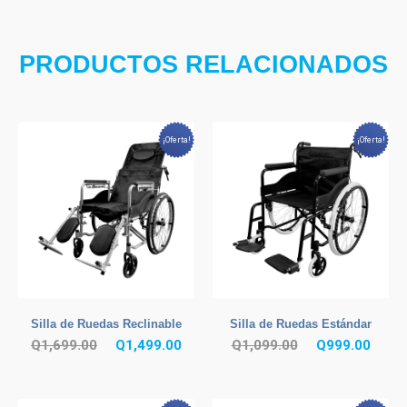
PRODUCTOS RELACIONADOS
¡Oferta!
¡Oferta!
Silla de Ruedas Reclinable
Silla de Ruedas Estándar
El
El
El
El
Q
1,699.00
Q
1,499.00
Q
1,099.00
Q
999.00
precio
precio
precio
preci
original
actual
original
actua