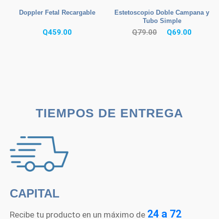
Doppler Fetal Recargable
Estetoscopio Doble Campana y
Tubo Simple
El
El
Q
459.00
Q
79.00
Q
69.00
precio
precio
original
actual
era:
es:
Q79.00.
Q69.00.
TIEMPOS DE ENTREGA
CAPITAL
24 a 72
Recibe tu producto en un máximo de