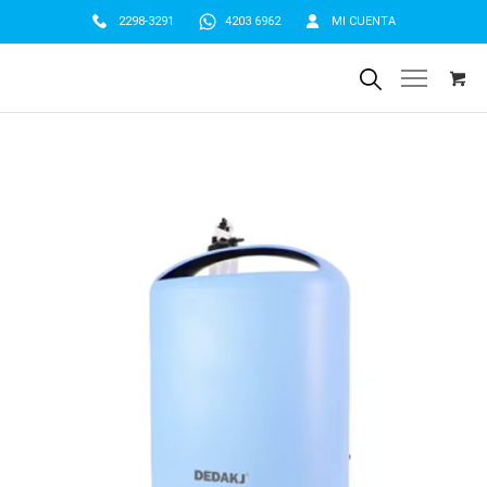
2298-3291
4203 6962
MI CUENTA