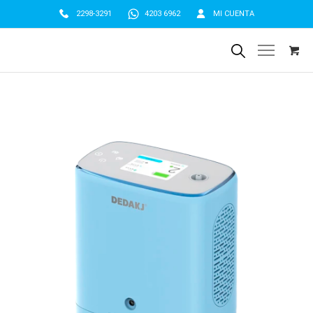
2298-3291
4203 6962
MI CUENTA