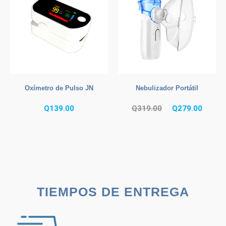
Oxímetro de Pulso JN
Nebulizador Portátil
El
El
Q
139.00
Q
319.00
Q
279.00
precio
precio
original
actual
era:
es:
Q319.00.
Q279.0
TIEMPOS DE ENTREGA