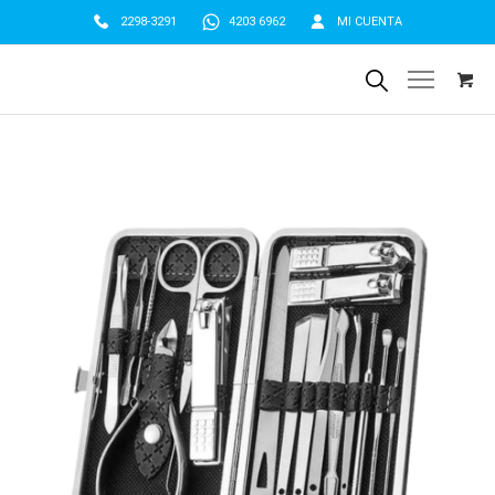
2298-3291
4203 6962
MI CUENTA