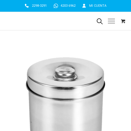
2298-3291
4203 6962
MI CUENTA