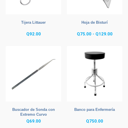
Tijera Littauer
Hoja de Bisturí
Rango
Q
92.00
Q
75.00
-
Q
129.00
de
precios
desde
Q75.00
hasta
Q129.0
Buscador de Sonda con
Banco para Enfermería
Extremo Curvo
Q
69.00
Q
750.00