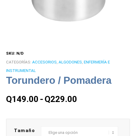
SKU:
N/D
CATEGORÍAS:
ACCESORIOS
,
ALGODONES
,
ENFERMERÍA E
INSTRUMENTAL
Torundero / Pomadera
Rango
Q
149.00
-
Q
229.00
de
precios:
desde
Q149.00
Tamaño
hasta